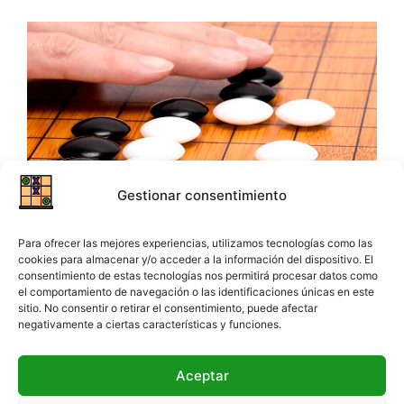
Gestionar consentimiento
Go
Para ofrecer las mejores experiencias, utilizamos tecnologías como las
cookies para almacenar y/o acceder a la información del dispositivo. El
Juego altamente táctico que consiste en rodear
consentimiento de estas tecnologías nos permitirá procesar datos como
el comportamiento de navegación o las identificaciones únicas en este
las fichas del contrincante.
sitio. No consentir o retirar el consentimiento, puede afectar
negativamente a ciertas características y funciones.
VER JUEGO GO
Aceptar